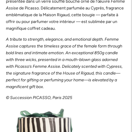
présentée dans un verre soufflé bouche orné de l’œuvre
Femme
Assise
de Picasso. Délicatement parfumée au Cyprès, fragrance
emblématique de la Maison Rigaud, cette bougie — parfaite à
offrir ou pour parfumer votre intérieur — est sublimée par un
magnifique coffret cadeau.
A tribute to strength, elegance, and emotional depth. Femme
Assise captures the timeless grace of the female form through
bold lines and intimate emotion. An exceptional 850g candle
with three wicks, presented in a mouth-blown glass adorned
with Picasso’s Femme Assise. Delicately scented with Cypress,
the signature fragrance of the House of Rigaud, this candle—
perfect for gifting or perfuming your home—is elevated by a
magnificent gift box.
© Succession PICASSO, Paris 2025