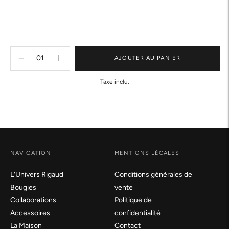
AJOUTER AU PANIER
Taxe inclu.
Ajouter
un
produit
à
votre
panier.
NAVIGATION
MENTIONS LÉGALES
L'Univers Rigaud
Conditions générales de
Bougies
vente
Collaborations
Politique de
Accessoires
confidentialité
La Maison
Contact